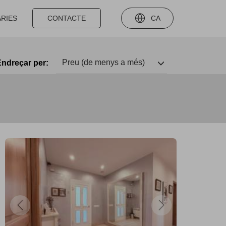
ÀRIES
CONTACTE
CA
Preu (de menys a més)
ndreçar per: