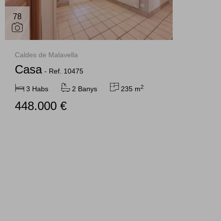
78
Caldes de Malavella
Casa
-
Ref. 10475
2
3 Habs
2 Banys
235 m
448.000 €